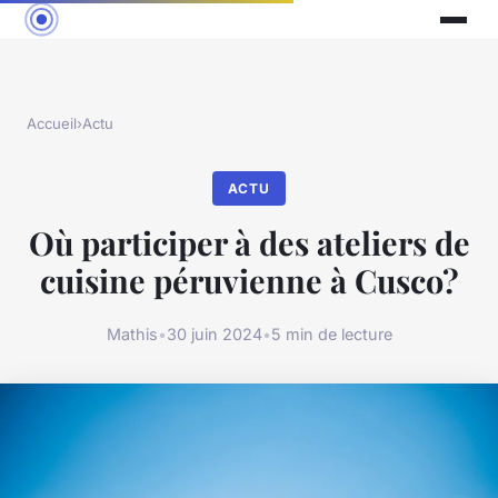
Accueil
›
Actu
ACTU
Où participer à des ateliers de
cuisine péruvienne à Cusco?
Mathis
•
30 juin 2024
•
5 min de lecture