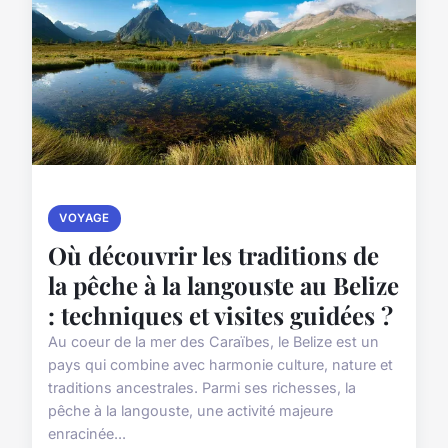
VOYAGE
Où découvrir les traditions de
la pêche à la langouste au Belize
: techniques et visites guidées ?
Au coeur de la mer des Caraïbes, le Belize est un
pays qui combine avec harmonie culture, nature et
traditions ancestrales. Parmi ses richesses, la
pêche à la langouste, une activité majeure
enracinée...