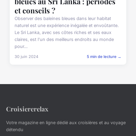
bleues au Sri Lanka : périodes
et conseils ?
Observer des baleines bleues dans leur habitat
naturel est une expérience inégalée et envoûtante.
Le Sri Lanka, avec ses côtes riches et ses eaux
claires, est l'un des meilleurs endroits au monde
pour...
30 juin 2024
5 min de lecture →
Croisiererelax
Votre magazine en ligne dédié aux croisières et au voyage
détendu